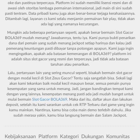
oke dan pastinya terpercaya. Platform ini sudah memiliki lisensi resmi dan di
awasi oleh otoritas lembaga permainan internasional, jadi main di sini sudah
pasti tentram. Data pribadi kamu juga akan benar-benar terjaga kerahasiaannya.
Ditambah lagi, layanan cs kami selalu menjamin permainan fair play, tidak akan
ada lagi yang namanya kecurangan.
Mungkin ada beberapa pertanyaan seperti, apakah benar bermain
Slot Gacor
BOLA369
mudah menang? Jawabannya, tentu iya. Kami punya bukti penarikan
dana dari pemain yang sudah menang jackpot setiap harinya dan kalau jadi
pemenang keuntungan pasti dibayar tanpa potongan apapun. Kami juga ingin
mengingatkan, apakah ada batasan kemenangan di BOLA369? platform ini
adalah situs slot gacor yang resmi dan terpercaya, jadi tidak ada batasan
taruhan atau penarikan.
Lalu, pertanyaan lain yang sering muncul seperti, bisakah bermain slot gacor
dengan modal kecil di
Slot Zeus Gacor
? Tentu saja sangatlah bisa. Sekali lagi
akan kami tekankan baik modal kecil maupun besar, semua pemain punya
kesempatan yang sama untuk menang. Jadi, jangan bandingkan tempat kami
dengan yang lainnya, kesempatan menang pasti ada jadi mudah banget untuk
mulai bermain
Slot Gacor BOLA369
. Maka dari itu, daftar akun dan lakukan
deposit, setelah itu kami sarankan untuk cek RTP Terbaru dari game yang ingin
kamu mainkan. Nantinya, kamu bisa coba main demo terlebih dahulu. Jika
sudah merasa yakin, kamu bisa langsung bermain dan Salam Jackpot.
Kebijaksanaan
Platform
Kategori
Dukungan
Komunitas