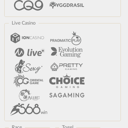
Live Casino
Race
Togel