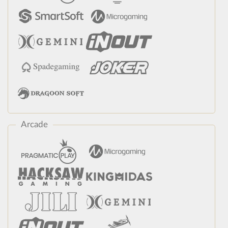
Arcade