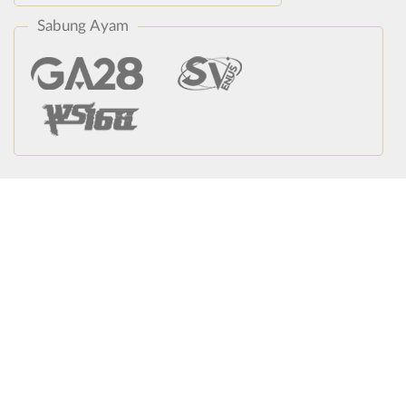
Sabung Ayam