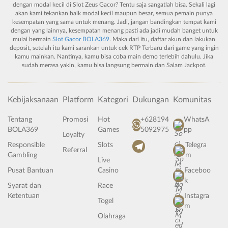
dengan modal kecil di
Slot Zeus Gacor
? Tentu saja sangatlah bisa. Sekali lagi
akan kami tekankan baik modal kecil maupun besar, semua pemain punya
kesempatan yang sama untuk menang. Jadi, jangan bandingkan tempat kami
dengan yang lainnya, kesempatan menang pasti ada jadi mudah banget untuk
mulai bermain
Slot Gacor BOLA369
. Maka dari itu, daftar akun dan lakukan
deposit, setelah itu kami sarankan untuk cek RTP Terbaru dari game yang ingin
kamu mainkan. Nantinya, kamu bisa coba main demo terlebih dahulu. Jika
sudah merasa yakin, kamu bisa langsung bermain dan Salam Jackpot.
Kebijaksanaan
Platform
Kategori
Dukungan
Komunitas
Tentang
Promosi
Hot
+628194
WhatsA
BOLA369
Games
5092975
pp
Loyalty
Responsible
Slots
Telegra
Referral
Gambling
m
Live
Pusat Bantuan
Casino
Faceboo
k
Syarat dan
Race
Ketentuan
Instagra
Togel
m
Olahraga