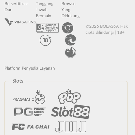
Bersertifikasi
Tanggung
Browser
Dari
Jawab
Yang
Bermain
Didukung
©2026 BOLA369. Hak
cipta dilindungi | 18+
Platform Penyedia Layanan
Slots