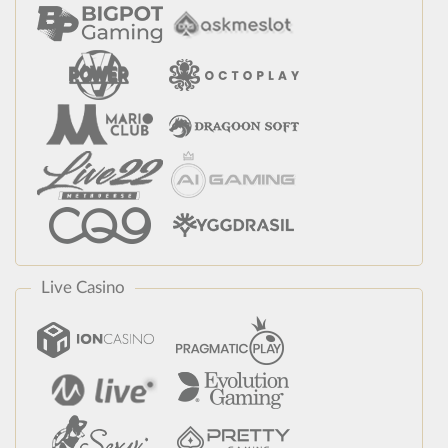
Live Casino