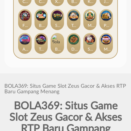
Cards Hi Lo
Coin Pusher
Xoc Dia Lightning
Baccarat: Swipe
KM Virtual Horse Racing
Jogo De Bozo
Fish Prawn Crab 2
Bai Cao
5 Card Poker
Tai Xiu
Monkey King Roulette
Pai Kang
Andar Bahar
Triple Chance
Bola Golek
Dragon Tiger 2
Sic Bo
Money Wheel Deluxe
BOLA369: Situs Game Slot Zeus Gacor & Akses RTP
Baru Gampang Menang
BOLA369: Situs Game
Slot Zeus
Gacor
&
Akses
RTP
Baru
Gampang