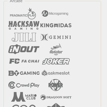
Arcade