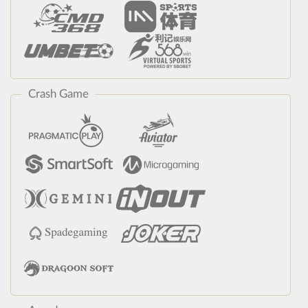
Crash Game