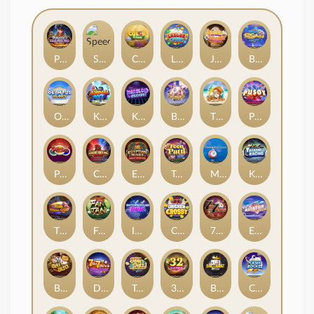
Pirate's Tresure
Speedy Andar Bahar
Colour Game
Ladder Game
Jhandi Munda
Bola Tangkas
Olympus Glory
KM Virtual Animal Race
KM Marble Knockout
Belangkai 2
Thai Hi Lo 2
Pusoy
Plinko
Cockfighting Arena
Egyptian Mines
Teen Patti Blitz
Max Keno
KM Virtual Treadmill Racing
Thai Fish Prawn Crab
Fan Tan Classic
Interstellar Run
Chicken Crossy
7 Up 7 Down Rush
Elite Aviator Club
Bai Buu
Dice Duet
Teen Patti
32 Cards
Baccarat
Cash Rocket