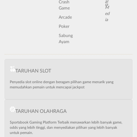
Crash
Game
Arcade
Poker
Sabung
Ayam
TARUHAN SLOT
Penyedia slot online dengan beragam pilihan game menarik yang
memudahkan pemain untuk mencapai jackpot
TARUHAN OLAHRAGA
Sportsbook Gaming Platform Terbaik menawarkan lebih banyak game,
odds yang lebih tinggi, dan menyediakan pilihan yang lebih banyak
untuk pemain.