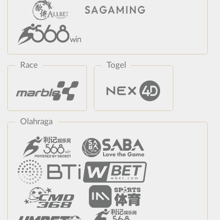
Race
Togel
Olahraga