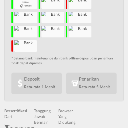
* Selama bank maintenance dan bank offline deposit dan penarikan
tidak dapat diproses
Deposit
Penarikan
Rata-rata 1 Menit
Rata-rata 5 Menit
Bersertifikasi
Tanggung
Browser
Dari
Jawab
Yang
Bermain
Didukung