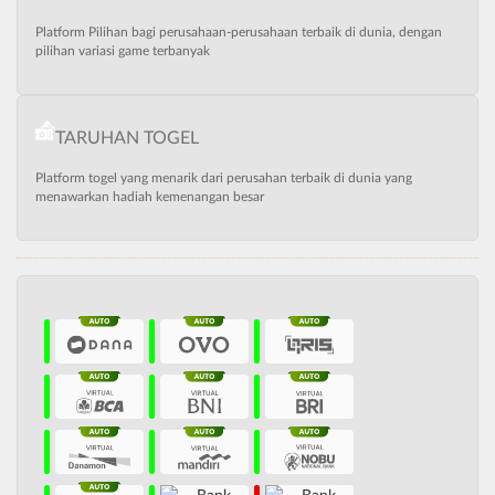
Platform Pilihan bagi perusahaan-perusahaan terbaik di dunia, dengan
pilihan variasi game terbanyak
TARUHAN TOGEL
Platform togel yang menarik dari perusahan terbaik di dunia yang
menawarkan hadiah kemenangan besar