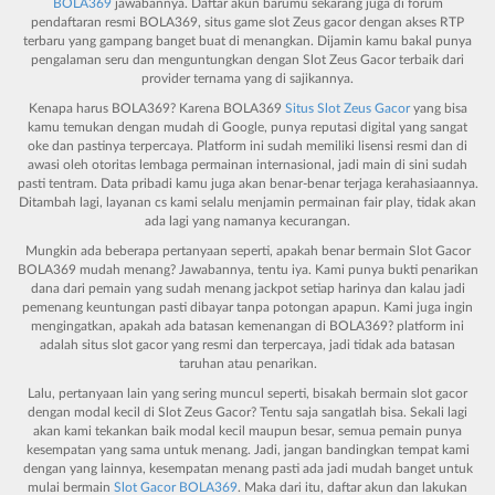
BOLA369
jawabannya. Daftar akun barumu sekarang juga di forum
pendaftaran resmi BOLA369, situs game slot Zeus gacor dengan akses RTP
terbaru yang gampang banget buat di menangkan. Dijamin kamu bakal punya
pengalaman seru dan menguntungkan dengan
Slot Zeus Gacor
terbaik dari
provider ternama yang di sajikannya.
Kenapa harus BOLA369? Karena BOLA369
Situs Slot Zeus Gacor
yang bisa
kamu temukan dengan mudah di Google, punya reputasi digital yang sangat
oke dan pastinya terpercaya. Platform ini sudah memiliki lisensi resmi dan di
awasi oleh otoritas lembaga permainan internasional, jadi main di sini sudah
pasti tentram. Data pribadi kamu juga akan benar-benar terjaga kerahasiaannya.
Ditambah lagi, layanan cs kami selalu menjamin permainan fair play, tidak akan
ada lagi yang namanya kecurangan.
Mungkin ada beberapa pertanyaan seperti, apakah benar bermain
Slot Gacor
BOLA369
mudah menang? Jawabannya, tentu iya. Kami punya bukti penarikan
dana dari pemain yang sudah menang jackpot setiap harinya dan kalau jadi
pemenang keuntungan pasti dibayar tanpa potongan apapun. Kami juga ingin
mengingatkan, apakah ada batasan kemenangan di BOLA369? platform ini
adalah situs slot gacor yang resmi dan terpercaya, jadi tidak ada batasan
taruhan atau penarikan.
Lalu, pertanyaan lain yang sering muncul seperti, bisakah bermain slot gacor
dengan modal kecil di
Slot Zeus Gacor
? Tentu saja sangatlah bisa. Sekali lagi
akan kami tekankan baik modal kecil maupun besar, semua pemain punya
kesempatan yang sama untuk menang. Jadi, jangan bandingkan tempat kami
dengan yang lainnya, kesempatan menang pasti ada jadi mudah banget untuk
mulai bermain
Slot Gacor BOLA369
. Maka dari itu, daftar akun dan lakukan