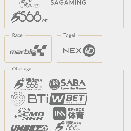
Race
Togel
Olahraga