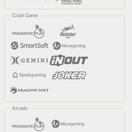
Crash Game
Arcade