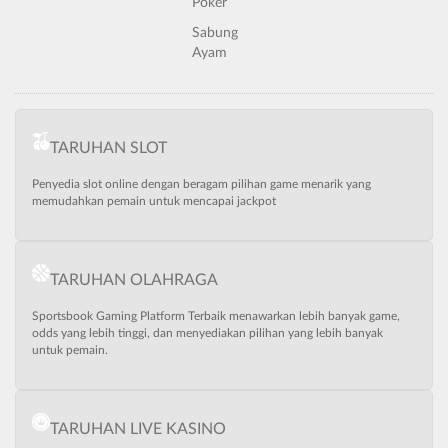
Poker
Sabung
Ayam
TARUHAN SLOT
Penyedia slot online dengan beragam pilihan game menarik yang
memudahkan pemain untuk mencapai jackpot
TARUHAN OLAHRAGA
Sportsbook Gaming Platform Terbaik menawarkan lebih banyak game,
odds yang lebih tinggi, dan menyediakan pilihan yang lebih banyak
untuk pemain.
TARUHAN LIVE KASINO