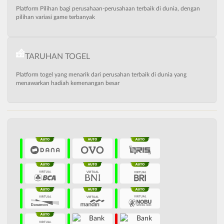
Platform Pilihan bagi perusahaan-perusahaan terbaik di dunia, dengan
pilihan variasi game terbanyak
TARUHAN TOGEL
Platform togel yang menarik dari perusahan terbaik di dunia yang
menawarkan hadiah kemenangan besar