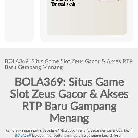
Tanggal akhir:
-
BOLA369: Situs Game Slot Zeus Gacor & Akses RTP
Baru Gampang Menang
BOLA369: Situs Game
Slot Zeus
Gacor
&
Akses
RTP
Baru
Gampang
Menang
Kamu suka main judi slot online? Mau coba menang besar dengan modal kecil?
BOLA369
jawabannya. Daftar akun barumu sekarang juga di forum