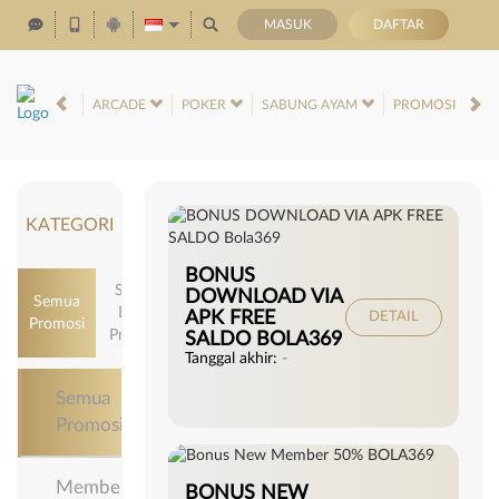
MASUK
DAFTAR
PROMOSI
SH GAME
ARCADE
POKER
SABUNG AYAM
KATEGORI
BONUS
Semua
DOWNLOAD VIA
Semua
Event
APK FREE
DETAIL
Promosi
Provider
SALDO BOLA369
Tanggal akhir:
-
Semua
Promosi
Member
BONUS NEW