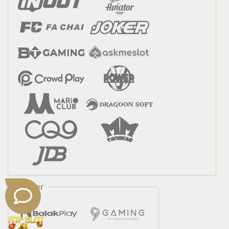
Poker