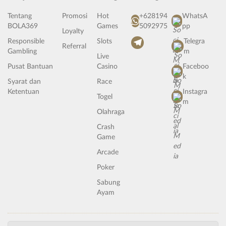
Tentang
Promosi
Hot
+628194
WhatsA
BOLA369
Games
5092975
pp
Loyalty
Responsible
Slots
Telegra
Referral
Gambling
m
Live
Pusat Bantuan
Casino
Faceboo
k
Syarat dan
Race
Ketentuan
Instagra
Togel
m
Olahraga
Crash
Game
Arcade
Poker
Sabung
Ayam