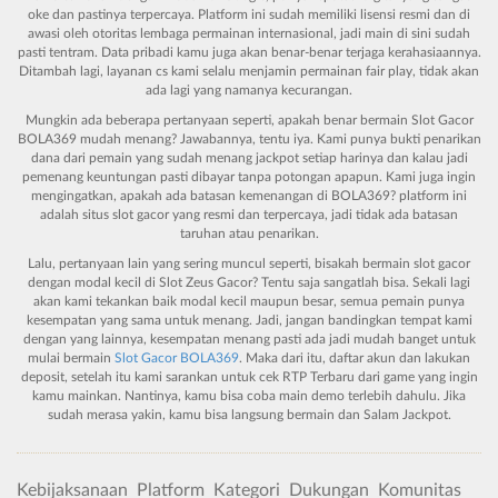
oke dan pastinya terpercaya. Platform ini sudah memiliki lisensi resmi dan di
awasi oleh otoritas lembaga permainan internasional, jadi main di sini sudah
pasti tentram. Data pribadi kamu juga akan benar-benar terjaga kerahasiaannya.
Ditambah lagi, layanan cs kami selalu menjamin permainan fair play, tidak akan
ada lagi yang namanya kecurangan.
Mungkin ada beberapa pertanyaan seperti, apakah benar bermain
Slot Gacor
BOLA369
mudah menang? Jawabannya, tentu iya. Kami punya bukti penarikan
dana dari pemain yang sudah menang jackpot setiap harinya dan kalau jadi
pemenang keuntungan pasti dibayar tanpa potongan apapun. Kami juga ingin
mengingatkan, apakah ada batasan kemenangan di BOLA369? platform ini
adalah situs slot gacor yang resmi dan terpercaya, jadi tidak ada batasan
taruhan atau penarikan.
Lalu, pertanyaan lain yang sering muncul seperti, bisakah bermain slot gacor
dengan modal kecil di
Slot Zeus Gacor
? Tentu saja sangatlah bisa. Sekali lagi
akan kami tekankan baik modal kecil maupun besar, semua pemain punya
kesempatan yang sama untuk menang. Jadi, jangan bandingkan tempat kami
dengan yang lainnya, kesempatan menang pasti ada jadi mudah banget untuk
mulai bermain
Slot Gacor BOLA369
. Maka dari itu, daftar akun dan lakukan
deposit, setelah itu kami sarankan untuk cek RTP Terbaru dari game yang ingin
kamu mainkan. Nantinya, kamu bisa coba main demo terlebih dahulu. Jika
sudah merasa yakin, kamu bisa langsung bermain dan Salam Jackpot.
Kebijaksanaan
Platform
Kategori
Dukungan
Komunitas